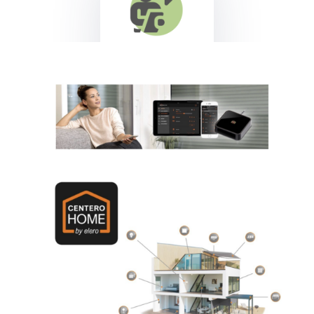
Commande
s et
contrôles
Elero
Commande
s et
contrôles
Somfy