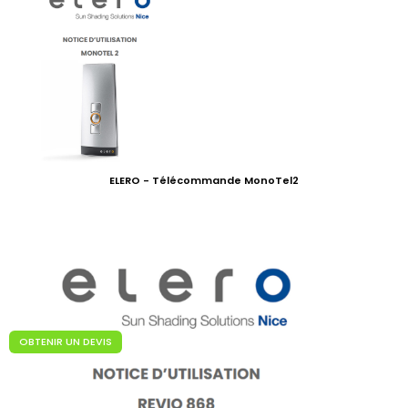
ELERO - Télécommande MonoTel2
OBTENIR UN DEVIS