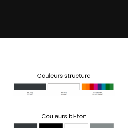
une palette de 213 coloris, la pergola
ATHENA vous offre une large liberté de
personnalisation.
En optant pour une structure
chanfreinée, vous pouvez même créer
un élégant effet bi-ton, pour une
intégration harmonieuse et unique à
votre extérieur.
Couleurs structure
Couleurs bi-ton