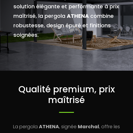
solution élégante et performante à prix
maîtrisé, la pergola
ATHENA
combine
robustesse, design épuré et finitions
soignées.
Qualité premium, prix
maîtrisé
La pergola
ATHENA
, signée
Marchal
, offre les