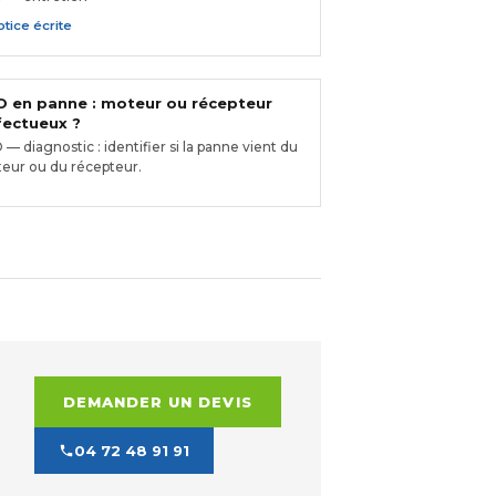
tice écrite
 en panne : moteur ou récepteur
ectueux ?
— diagnostic : identifier si la panne vient du
eur ou du récepteur.
DEMANDER UN DEVIS
04 72 48 91 91