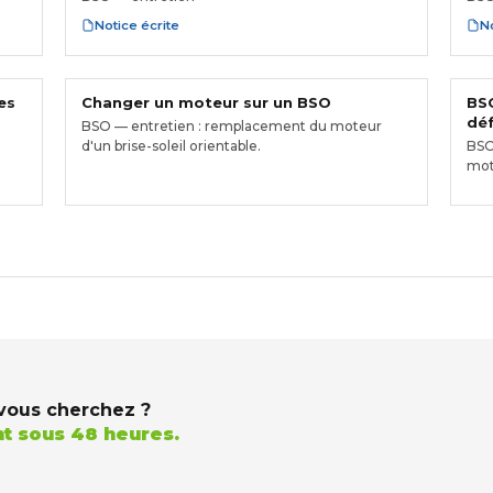
Notice écrite
No
es
Changer un moteur sur un BSO
BSO
déf
BSO — entretien : remplacement du moteur
d'un brise-soleil orientable.
BSO 
mot
vous cherchez ?
t sous 48 heures.