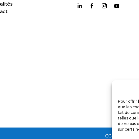
alités
act
Pour offrir
que les coo
fait de con
telles que 
de ne pas c
sur certain
CGV | CGA |
Me