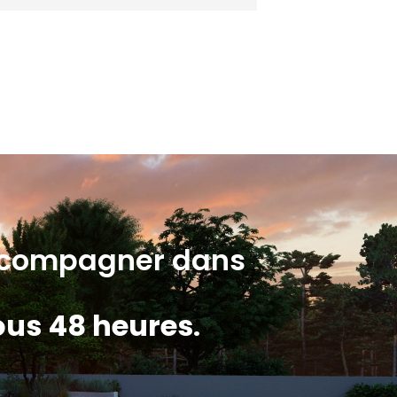
accompagner dans
sous 48 heures
.