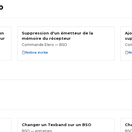
O
un
Suppression d'un émetteur de la
Ajo
eur
mémoire du récepteur
su
Commande Elero — BSO
Com
Notice écrite
No
Changer un Texband sur un BSO
Cha
BSO — entretien
BSO