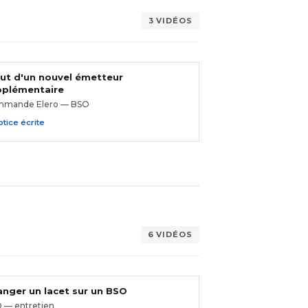
3 VIDÉOS
ut d'un nouvel émetteur
pplémentaire
mande Elero — BSO
tice écrite
6 VIDÉOS
nger un lacet sur un BSO
 — entretien