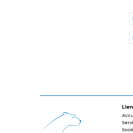
Lie
Accu
Serv
Soci